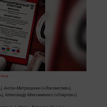
утболу
»), Антон Митрюшкин («Локомотив»),
»), Александр Максименко («Спартак»).