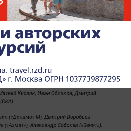
 («Динамо» М), Наиль Умяров («Спартак»),
MLS), Амир Ибрагимов («Манчестер
шенков («Зенит»), Максим Петров
хмат»), Никита Кривцов («Краснодар»),
 Артем Карпукас, Данил Пруцев, Алексей
 Матвей Кисляк, Иван Обляков, Дмитрий
ЦСКА).
ин («Динамо» М), Дмитрий Воробьев
е («Ахмат»), Александр Соболев («Зенит»).