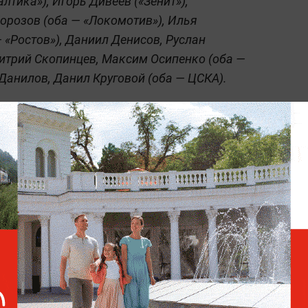
лтика»), Игорь Дивеев («Зенит»),
орозов (оба — «Локомотив»), Илья
 «Ростов»), Даниил Денисов, Руслан
митрий Скопинцев, Максим Осипенко (оба —
Данилов, Данил Круговой (оба — ЦСКА).