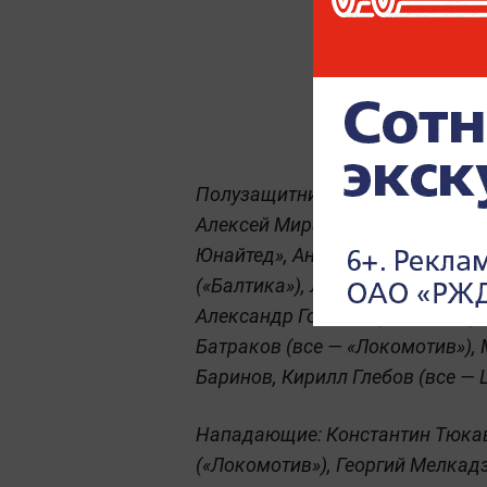
Полузащитники: Антон Миранчук
Алексей Миранчук («Атланта», 
Юнайтед», Англия), Максим Глу
(«Балтика»), Лечи Садулаев («А
Александр Головин («Монако»),
Батраков (все — «Локомотив»),
Баринов, Кирилл Глебов (все — 
Нападающие: Константин Тюкав
(«Локомотив»), Георгий Мелкадз