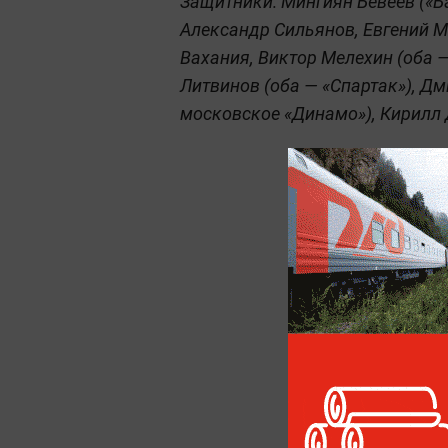
Защитники: Мингиян Бевеев («Ба
Александр Сильянов, Евгений М
Вахания, Виктор Мелехин (оба —
Литвинов (оба — «Спартак»), Д
московское «Динамо»), Кирилл 