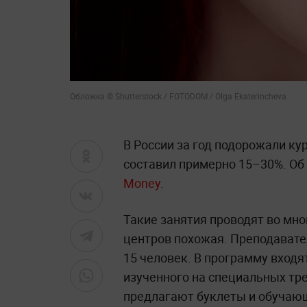
Обложка © Shutterstock / FOTODOM / Olga Ekaterincheva
В России за год подорожали ку
составил примерно 15–30%. Об
Money
.
Такие занятия проводят во мно
центров похожая. Преподавате
15 человек. В программу входя
изученного на специальных тр
предлагают буклеты и обучаю