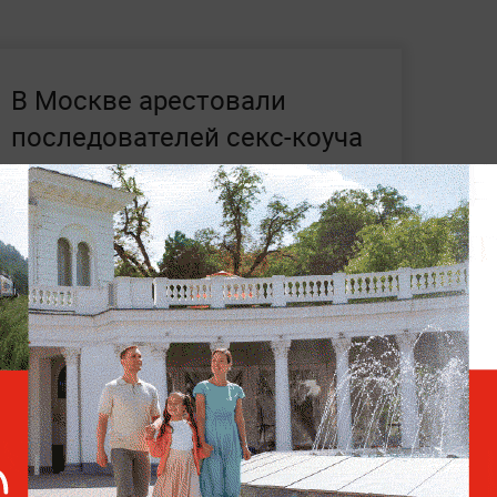
В Москве арестовали
последователей секс-коуча
Лесли за домогательства к
девушкам
ское искусство связывания верёвками —
парам достичь нового уровня близости и
означает считывать невысказанное:
у, выражение лица и даже то, как
верёвку.
ом, чем живут люди, —
в разделе