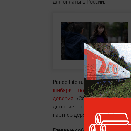
для оплаты в России.
Ранее Life.ru сообщал, что
япон
шибари — помогает некоторым 
доверия
. «Слушать» в шибари 
дыхание, напряжение мышц, поз
партнёр держит или отпускает 
Главные события и истории о т