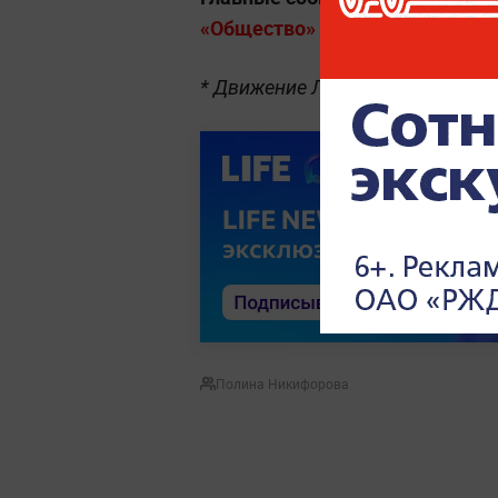
«Общество» на Life.ru
.
* Движение ЛГБТ признано экст
Полина Никифорова