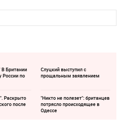
" В Британии
Слуцкий выступил с
у России по
прощальным заявлением
". Раскрыто
"Никто не полезет": британцев
ского после
потрясло происходящее в
Одессе