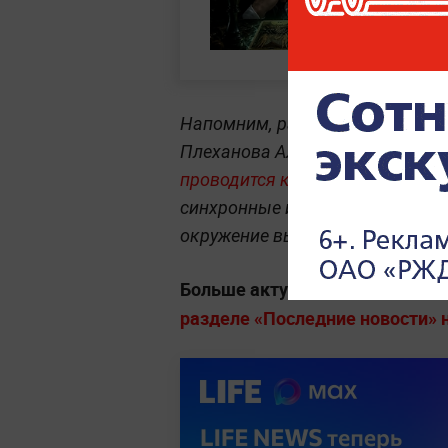
Напомним, ранее доцент кафед
Плеханова Александр Перенджи
проводится кампания по сверж
синхронные информационные ат
окружение выглядят неслучайн
Больше актуальных событий в
разделе «Последние новости» на