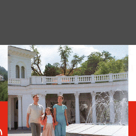
сей видимости, входит в одну из
озвращение в политику с каким-то другим
что её выступление — заказ.
Семёрка мечей против
Влюблённых: таро