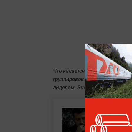
Что касается Мендель, она, по в
группировок и имеет виды на в
лидером. Эксперт не исключил, 