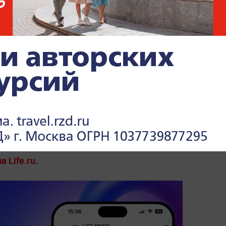
показали, может ли Ермак
потянуть Зеленского на дно
ры политического анализа РЭУ имени
ев заявил, что
на Украине якобы
ению Зеленского.
По его словам,
аки на главаря киевского режима и его
о.
 режиме реального времени —
читайте в
 Life.ru
.