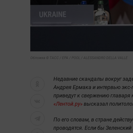
Обложка © ТАСС / EPA / POOL / ALESSANDRO DELLA VALLE
Недавние скандалы вокруг зад
Андрея Ермака и интервью экс-
приведут к свержению главаря 
«Лентой.ру»
высказал политоло
По его словам, в стране действ
проводятся. Если бы Зеленский 