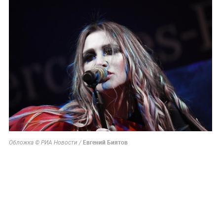
Евгений Биятов
Обложка © РИА Новости /