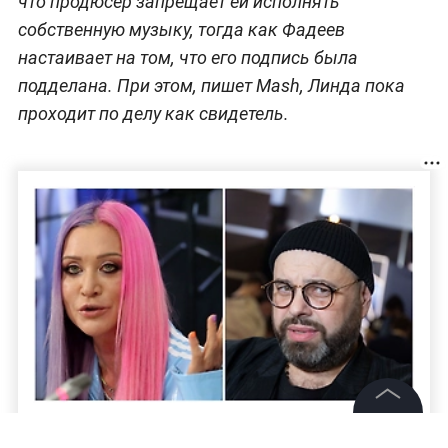
что продюсер запрещает ей исполнять
собственную музыку, тогда как Фадеев
настаивает на том, что его подпись была
подделана. При этом, пишет Mash, Линда пока
проходит по делу как свидетель.
Певицу Линду вызвали на допрос из-за
©
2026
News Media Holding.