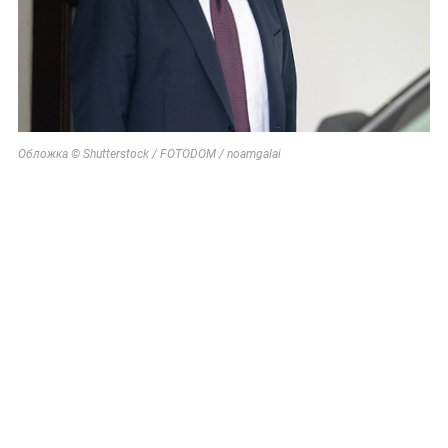
Обложка © Shutterstock / FOTODOM / noamgalai