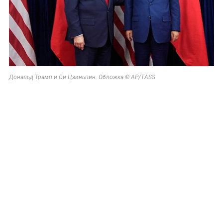
Дональд Трамп и Си Цзиньпин. Обложка © AP/TASS