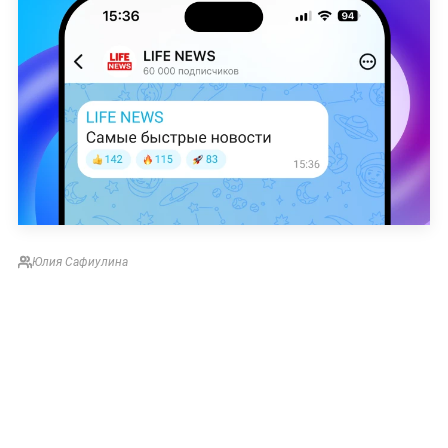
Юлия Сафиулина