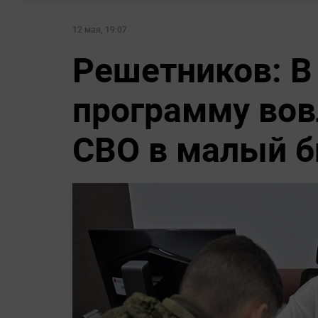
12 мая, 19:07
Решетников: В
программу вов
СВО в малый б