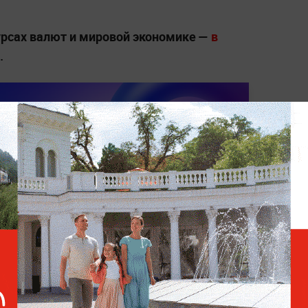
курсах валют и мировой экономике —
в
.