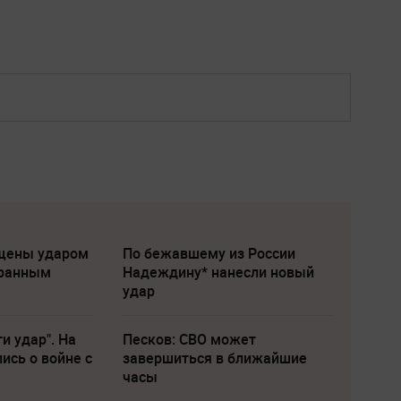
щены ударом
По бежавшему из России
транным
Надеждину* нанесли новый
удар
и удар". На
Песков: СВО может
ись о войне с
завершиться в ближайшие
часы