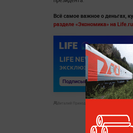
президента.
Всё самое важное о деньгах, 
разделе «Экономика» на Life.ru
Виталий Приходько