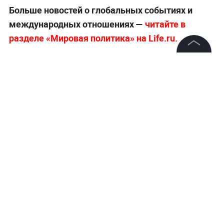
Больше новостей о глобальных событиях и
международных отношениях —
читайте в
разделе «Мировая политика» на Life.ru.
©
2026
News Media Holding.
Все права защищены
Информация
Контакты
Редакция
Правовая информация
Политика обработки персональных данных
Партнерам
RSS