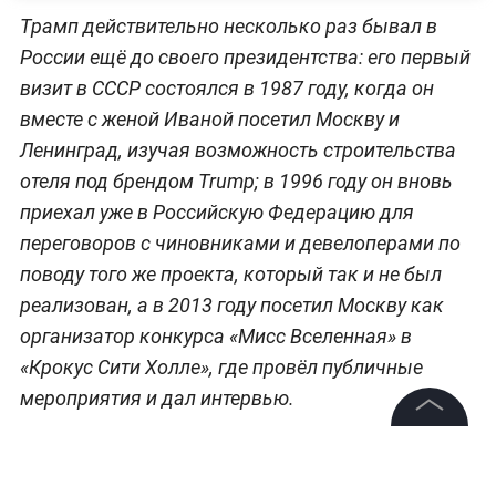
Трамп действительно несколько раз бывал в
России ещё до своего президентства: его первый
визит в СССР состоялся в 1987 году, когда он
вместе с женой Иваной посетил Москву и
Ленинград, изучая возможность строительства
отеля под брендом Trump; в 1996 году он вновь
приехал уже в Российскую Федерацию для
переговоров с чиновниками и девелоперами по
поводу того же проекта, который так и не был
реализован, а в 2013 году посетил Москву как
организатор конкурса «Мисс Вселенная» в
«Крокус Сити Холле», где провёл публичные
мероприятия и дал интервью.
Напомним, что в ходе саммита на Аляске в
©
2026
News Media Holding.
Все права защищены
августе президент России Владимир Путин