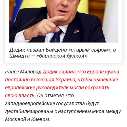
Додик назвал Байдена «старым сыром», а
Шмидта — «баварской булкой»
Ранее Милорад
Додик заявил, что Европе нужна
постоянно воюющая Украина, чтобы нынешние
европейские руководители могли сохранять
свою власть.
Он отметил, что
западноевропейские государства будут
дестабилизированы с наступлением мира между
Москвой и Киевом.