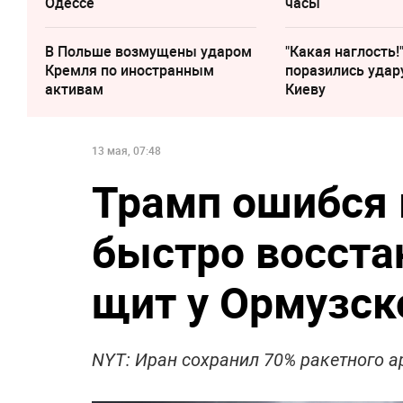
Одессе
часы
В Польше возмущены ударом
"Какая наглость!
Кремля по иностранным
поразились удар
активам
Киеву
13 мая, 07:48
Трамп ошибся 
быстро восста
щит у Ормузск
NYT: Иран сохранил 70% ракетного 