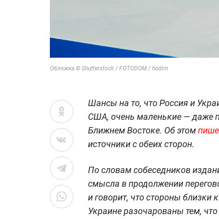
Обложка © Shutterstock / FOTODOM / hodim
Шансы на то, что Россия и Укра
США, очень маленькие — даже по
Ближнем Востоке. Об этом
пише
источники с обеих сторон.
По словам собеседников издани
смысла в продолжении перегов
и говорит, что стороны близки 
Украине разочарованы тем, что