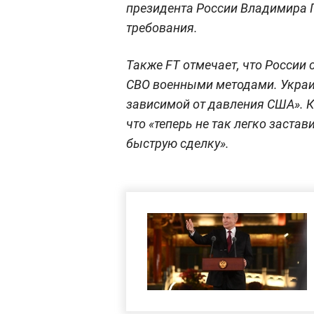
президента России Владимира П
требования.
Также FT отмечает, что России
СВО военными методами. Украин
зависимой от давления США». 
что «теперь не так легко застав
быструю сделку».