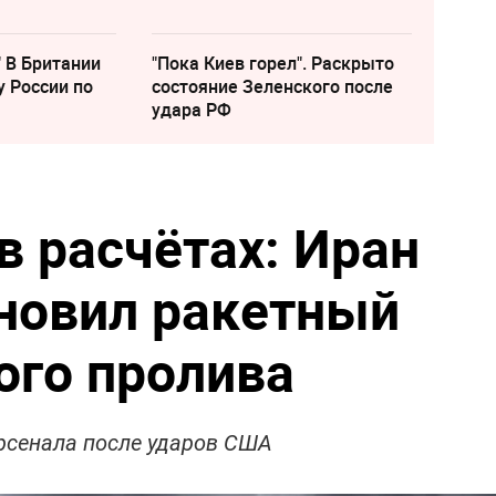
" В Британии
"Пока Киев горел". Раскрыто
у России по
состояние Зеленского после
удара РФ
в расчётах: Иран
новил ракетный
ого пролива
арсенала после ударов США