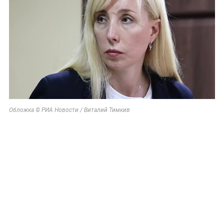
Обложка © РИА Новости / Виталий Тимкив