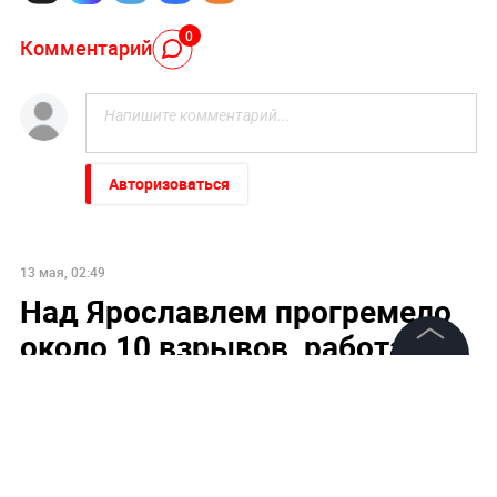
0
Комментарий
Авторизоваться
13 мая, 02:49
Над Ярославлем прогремело
около 10 взрывов, работают
расчёты ПВО
©
2026
News Media Holding.
Все права защищены
Информация