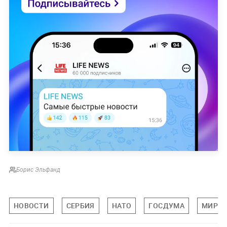
Борис Эльфанд
НОВОСТИ
СЕРБИЯ
НАТО
ГОСДУМА
МИРОВ