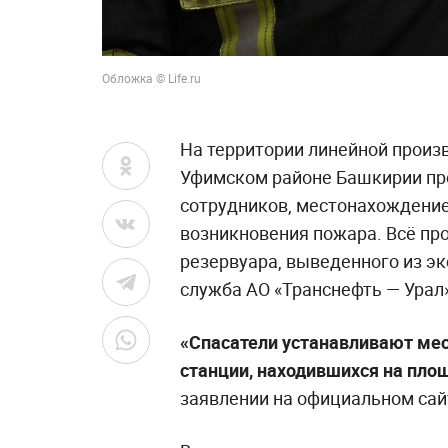
Обложка © Life.ru
На территории линейной произ
Уфимском районе Башкирии пр
сотрудников, местонахождение
возникновения пожара. Всё пр
резервуара, выведенного из эк
служба АО «Транснефть — Урал»
«Спасатели устанавливают ме
станции, находившихся на пло
заявлении на официальном сай