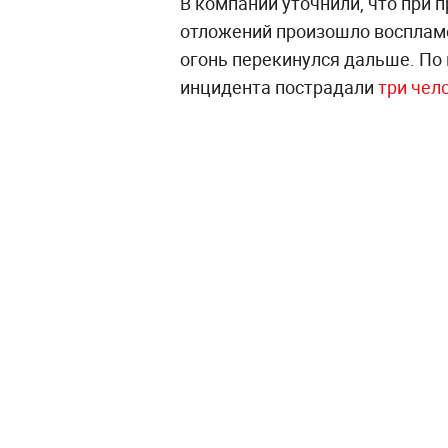
В компании уточнили, что при 
отложений произошло воспламе
огонь перекинулся дальше. По
инцидента пострадали
три чел