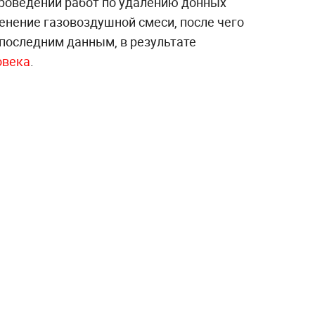
проведении работ по удалению донных
нение газовоздушной смеси, после чего
 последним данным, в результате
овека
.