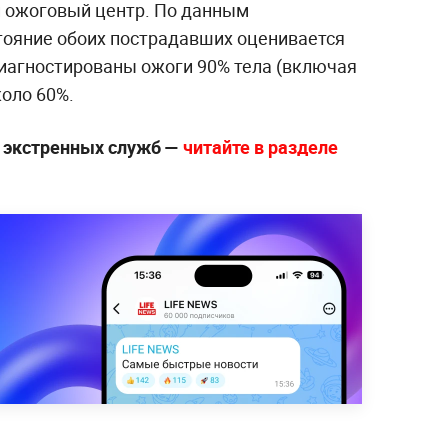
й ожоговый центр. По данным
тояние обоих пострадавших оценивается
диагностированы ожоги 90% тела (включая
коло 60%.
е экстренных служб —
чи
тайте в разделе