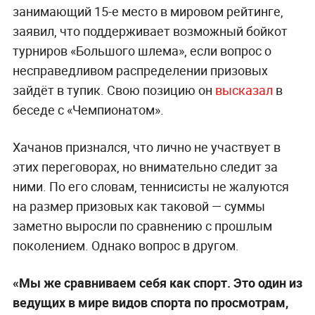
Обложка © ТАСС / NOUSHAD THEKKAYIL / ЕРА