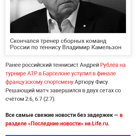
да по всему. Тогда почему турниры на фоне
растущих доходов из раза в раз делают
выплаты нам гораздо меньше?»,
— отметил
спортсмен.
По его словам, это вопрос справедливости.
Теннисисты зарабатывают для организаторов
деньги своей игрой. Призовые хорошие, но
распределяются они нечестно.