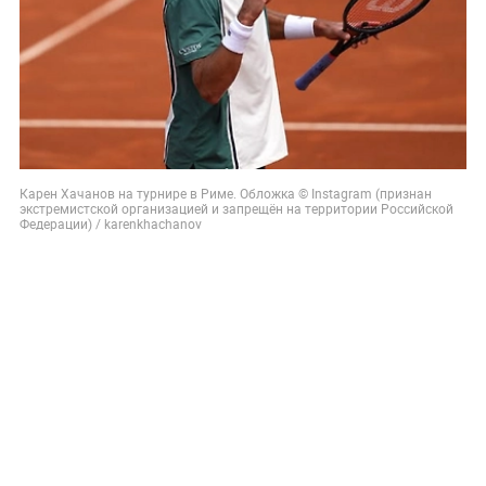
Карен Хачанов на турнире в Риме. Обложка © Instagram (признан
экстремистской организацией и запрещён на территории Российской
Федерации) / karenkhachanov