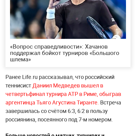
«Вопрос справедливости»: Хачанов
поддержал бойкот турниров «Большого
шлема»
Ранее Life.ru рассказывал, что российский
теннисист
Даниил Медведев вышел в
четвертьфинал турнира ATP в Риме, обыграв
аргентинца Тьяго Агустина Тиранте.
Встреча
завершилась со счётом 6:3, 6:2 в пользу
россиянина, посеянного под 7-м номером.
Больше новостей о матчах, турнирах и