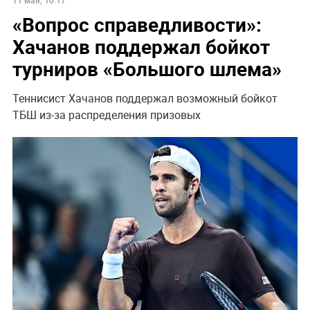
НОВОСТИ ПАРТНЕРОВ
"Пока Киев горел". Раскрыто состояние Зеленского
после удара РФ
"Все решит одно сражение". Зеленский открыл
страшную правду
Песков: СВО может завершиться в ближайшие часы
Россиянам рассказали, когда придут пенсии в августе
2026 года
Дело убитых в Таиланде россиян прекратило череду
убийств
Украина требует от Европы вступить в войну против
России