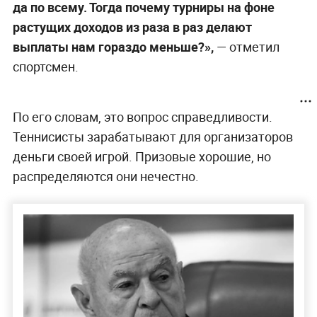
Российский теннисист Карен Хачанов,
занимающий 15-е место в мировом рейтинге,
заявил, что поддерживает возможный бойкот
турниров «Большого шлема», если вопрос о
несправедливом распределении призовых
зайдёт в тупик. Свою позицию он
высказал
в
беседе с «Чемпионатом».
Хачанов признался, что лично не участвует в
этих переговорах, но внимательно следит за
ними. По его словам, теннисисты не жалуются
на размер призовых как таковой — суммы
заметно выросли по сравнению с прошлым
поколением. Однако вопрос в другом.
«Мы же сравниваем себя как спорт. Это один из
ведущих в мире видов спорта по просмотрам,