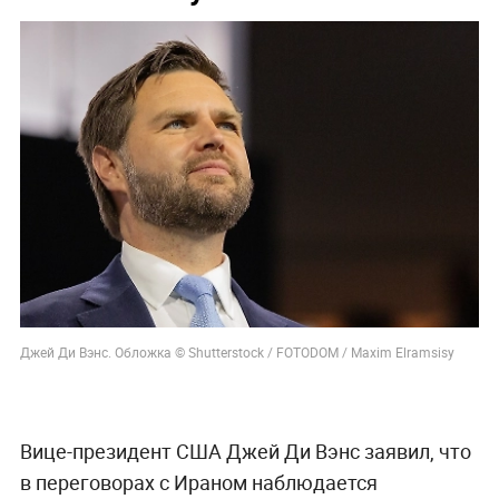
Джей Ди Вэнс. Обложка © Shutterstock / FOTODOM / Maxim Elramsisy
Вице-президент США Джей Ди Вэнс заявил, что
в переговорах с Ираном наблюдается