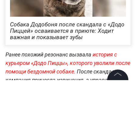
Собака Додобоня после скандала с «Додо
Пиццей» осваивается в приюте: Ходит
важная и показывает зубы
Ранее похожий резонанс вызвала
история с
курьером «Додо Пиццы», которого уволили после
помощи бездомной собаке.
После скандала
компания принесла извинения, а управляющая
заведения покинула должность.
©
2026
News Media Holding.
Все права защищены
Главные события и истории о том, чем живёт
страна, —
в разделе «Общество» на Life.ru.
Информация
Контакты