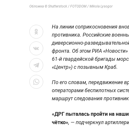
Обложка © Shutterstock / FOTODOM / Mikola Lysogor
На линии соприкосновения вно
противника. Российские военн
диверсионно-разведывательной
фронта. Об этом РИА «Новости»
61-й гвардейской бригады морс
«Центр») с позывным Краб.
По его словам, передвижение 
операторами беспилотных сист
маршрут следования противника
«ДРГ пыталась пройти на наши
чётко»
, — подчеркнул артиллери