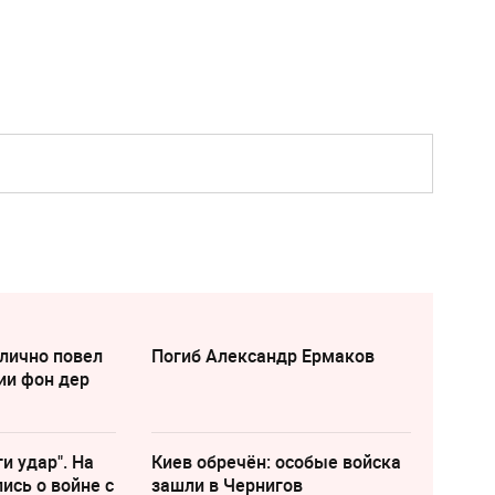
лично повел
Погиб Александр Ермаков
ии фон дер
и удар". На
Киев обречён: особые войска
ись о войне с
зашли в Чернигов