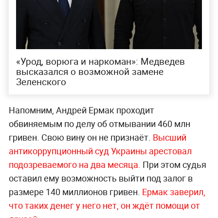
«‎Урод, ворюга и наркоман»: Медведев
высказался о возможной замене
Зеленского
Напомним, Андрей Ермак проходит
обвиняемым по делу об отмывании 460 млн
гривен. Свою вину он не признаёт.
Высший
антикоррупционный суд Украины арестовал
подозреваемого на два месяца.
При этом судья
оставил ему возможность выйти под залог в
размере 140 миллионов гривен.
Ермак заверил,
что таких денег у него нет, он ждёт помощи от