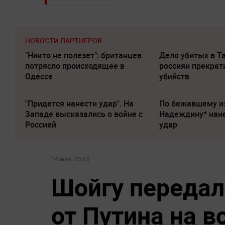
НОВОСТИ ПАРТНЕРОВ
"Никто не полезет": британцев
Дело убитых в Т
потрясло происходящее в
россиян прекрат
Одессе
убийств
"Придется нанести удар". На
По бежавшему и
Западе высказались о войне с
Надеждину* нан
Россией
удар
14 мая, 05:53
Шойгу передал
от Путина на в