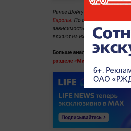
Ранее Шойгу заявлял, что
креди
Европы
. По оценке секретаря 
зависимость европейских госуд
влияют на их роль в мировой по
Больше аналитики о конфликта
разделе «Мировая политика» на 