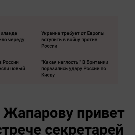
аиланде
Украина требует от Европы
ило череду
вступить в войну против
России
з России
"Какая наглость!" В Британии
если новый
поразились удару России по
Киеву
 Жапарову привет
стрече секретарей