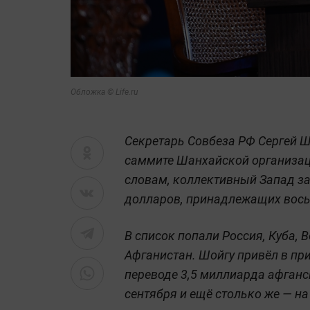
Обложка © Life.ru
Секретарь Совбеза РФ Сергей Ш
саммите Шанхайской организаци
словам, коллективный Запад з
долларов, принадлежащих вось
В список попали Россия, Куба, В
Афганистан. Шойгу привёл в пр
переводе 3,5 миллиарда афган
сентября и ещё столько же — н