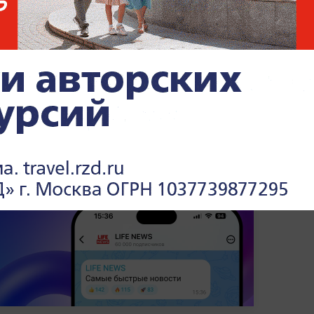
т Украине в €90 млрд увеличит госдолг
Совбеза, подобные шаги усиливают
арств от внешнеполитических решений и
литике.
х, союзах и политических трендах —
в
Life.ru.