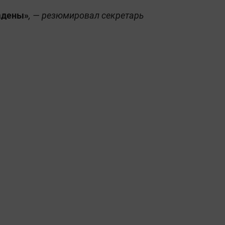
адены»
, — резюмировал секретарь