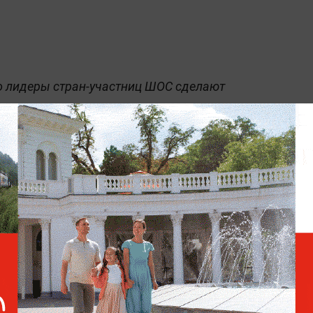
о лидеры стран-участниц ШОС сделают
но хранения суверенных средств в
нансовых системах. Он подчеркнул, что
еход к расчётам в национальных валютах и
форм для инвестиций.
Шойгу передал Жапарову
привет от Путина на встрече
секретарей Совбезов ШОС