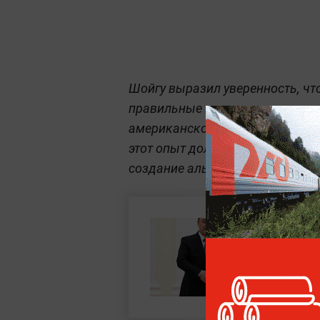
Шойгу выразил уверенность, чт
правильные выводы относитель
американской и европейской фи
этот опыт должен ускорить пер
создание альтернативных плат