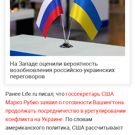
На Западе оценили вероятность
возобновления российско-украинских
переговоров
Ранее Life.ru писал, что
госсекретарь США
Марко Рубио заявил о готовности Вашингтона
продолжать посредничество в урегулировании
конфликта на Укра
ине.
По словам
американского политика, США рассчитывают