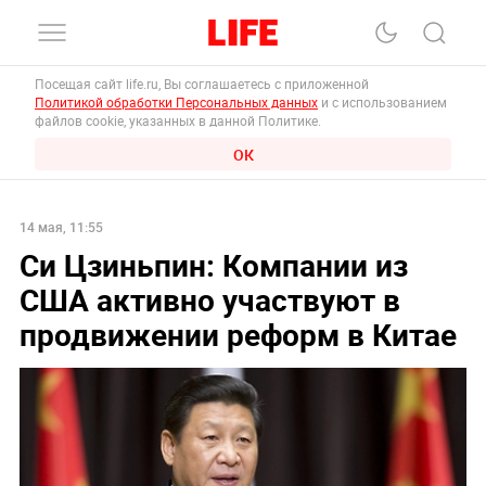
Посещая сайт life.ru, Вы соглашаетесь с приложенной
Политикой обработки Персональных данных
и с использованием
файлов cookie, указанных в данной Политике.
ОК
14 мая, 11:55
Си Цзиньпин: Компании из
США активно участвуют в
продвижении реформ в Китае