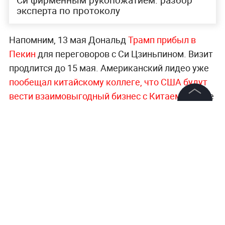
эксперта по протоколу
Напомним, 13 мая Дональд
Трамп прибыл в
Пекин
для переговоров с Си Цзиньпином. Визит
продлится до 15 мая. Американский лидео уже
пообещал китайскому коллеге, что США будут
вести взаимовыгодный бизнес с Китаем
. Позже
политик
заявил, что переговоры с Си
©
2026
News Media Holding.
Все права защищены
Цзиньпином были превосходными
.
Главные новости геополитики, заявления
Информация
мировых лидеров и международная
дипломатия —
в разделе «Мировая политика»
Контакты
на Life.ru
.
Редакция
Правовая информация