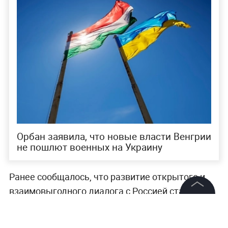
Орбан заявила, что новые власти Венгрии
не пошлют военных на Украину
Ранее сообщалось, что развитие открытого и
взаимовыгодного диалога с Россией станет
одним из направлений внешней политики
©
2026
News Media Holding.
Все права защищены
Венгрии,
заявила министр иностранных дел