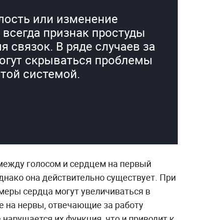
лость или изменение
 всегда признак простуды
 связок. В ряде случаев за
огут скрываться проблемы
стой системой.
 между голосом и сердцем на первый
днако она действительно существует. При
меры сердца могут увеличиваться в
е на нервы, отвечающие за работу
 нарушается их функция, что и приводит к