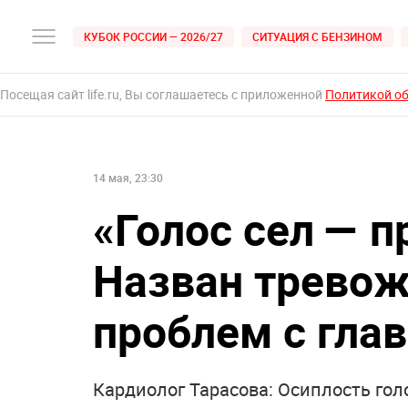
КУБОК РОССИИ — 2026/27
СИТУАЦИЯ С БЕНЗИНОМ
Посещая сайт life.ru, Вы соглашаетесь с приложенной
Политикой о
14 мая, 23:30
«Голос сел — п
Назван трево
проблем с гла
Кардиолог Тарасова: Осиплость го