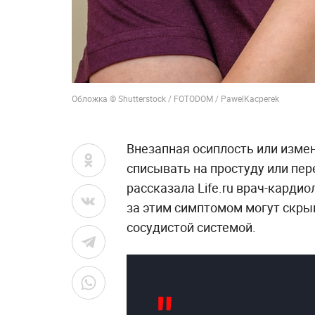
Обложка © Shutterstock / FOTODOM / PawelKacperek
Внезапная осиплость или изме
списывать на простуду или пер
рассказала Life.ru врач-карди
за этим симптомом могут скры
сосудистой системой.