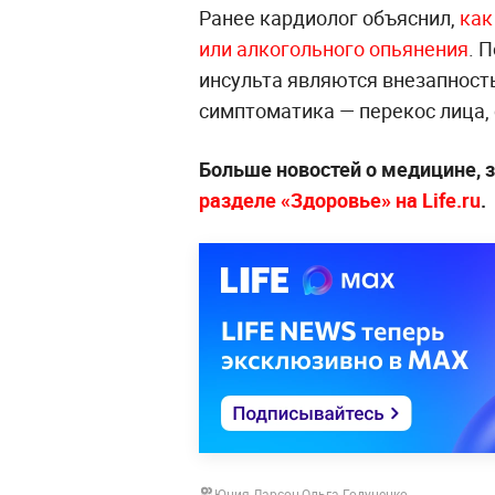
Ранее кардиолог объяснил,
как
или алкогольного опьянения
. 
инсульта являются внезапност
симптоматика — перекос лица, 
Больше новостей о медицине, 
разделе «Здоровье» на Life.ru
.
Юния Ларсон
,
Ольга Годуненко