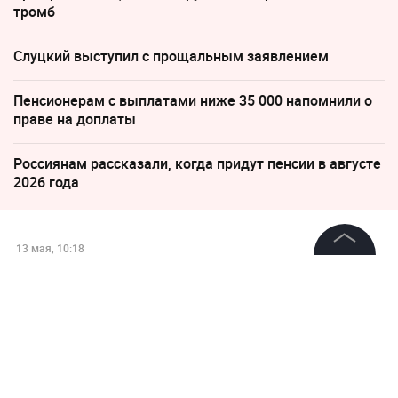
тромб
Слуцкий выступил с прощальным заявлением
Пенсионерам с выплатами ниже 35 000 напомнили о
праве на доплаты
Россиянам рассказали, когда придут пенсии в августе
2026 года
13 мая, 10:18
На подлёте к Москве
©
2026
News Media Holding.
Все права защищены
уничтожен ещё один
беспилотник, заявил Собянин
Информация
Контакты