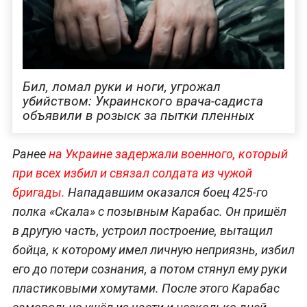
Бил, ломал руки и ноги, угрожал
убийством: Украинского врача-садиста
объявили в розыск за пытки пленных
Ранее
на Украине задержали военного, который
при всех избил и связал солдата из чужой
бригады.
Нападавшим оказался боец 425-го
полка «Скала» с позывным Карабас. Он пришёл
в другую часть, устроил построение, вытащил
бойца, к которому имел личную неприязнь, избил
его до потери сознания, а потом стянул ему руки
пластиковыми хомутами. После этого Карабас