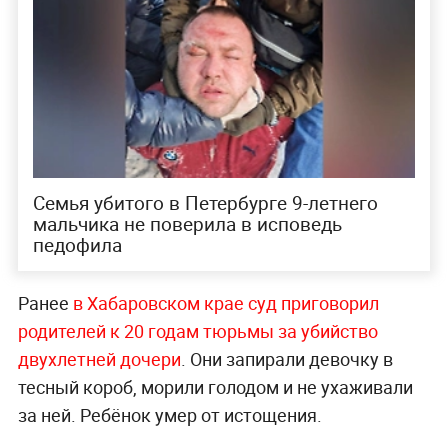
Семья убитого в Петербурге 9-летнего
мальчика не поверила в исповедь
педофила
Ранее
в Хабаровском крае суд приговорил
родителей к 20 годам тюрьмы за убийство
двухлетней дочери
. Они запирали девочку в
тесный короб, морили голодом и не ухаживали
за ней. Ребёнок умер от истощения.