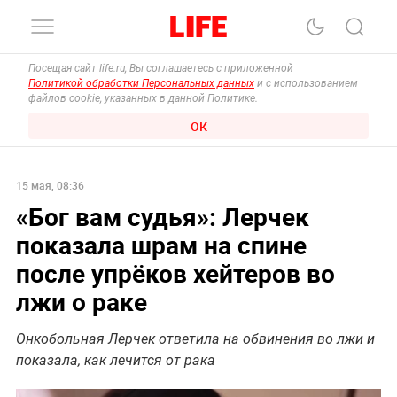
Посещая сайт life.ru, Вы соглашаетесь с приложенной
Политикой обработки Персональных данных
и с использованием
файлов cookie, указанных в данной Политике.
ОК
15 мая, 08:36
«Бог вам судья»: Лерчек
показала шрам на спине
после упрёков хейтеров во
лжи о раке
Онкобольная Лерчек ответила на обвинения во лжи и
показала, как лечится от рака