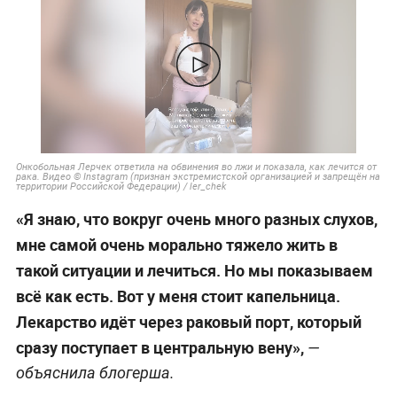
Онкобольная Лерчек ответила на обвинения во лжи и показала, как лечится от
рака. Видео © Instagram (признан экстремистской организацией и запрещён на
территории Российской Федерации) / ler_chek
«Я знаю, что вокруг очень много разных слухов,
мне самой очень морально тяжело жить в
такой ситуации и лечиться. Но мы показываем
всё как есть. Вот у меня стоит капельница.
Лекарство идёт через раковый порт, который
сразу поступает в центральную вену»,
—
объяснила блогерша.