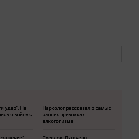
и удар". На
Нарколог рассказал о самых
ись о войне с
ранних признаках
алкоголизма
сражение".
Соседов: Пугачева