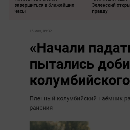
завершиться в ближайшие
Зеленский откр
часы
правду
15 мая, 09:32
«‎Начали пада
пытались доби
колумбийского
Пленный колумбийский наёмник рас
ранения