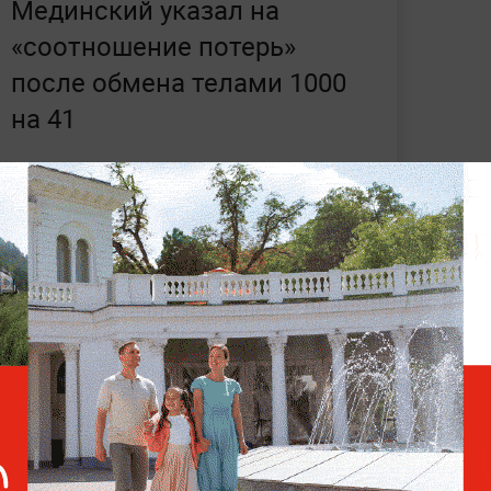
Мединский указал на
«соотношение потерь»
после обмена телами 1000
на 41