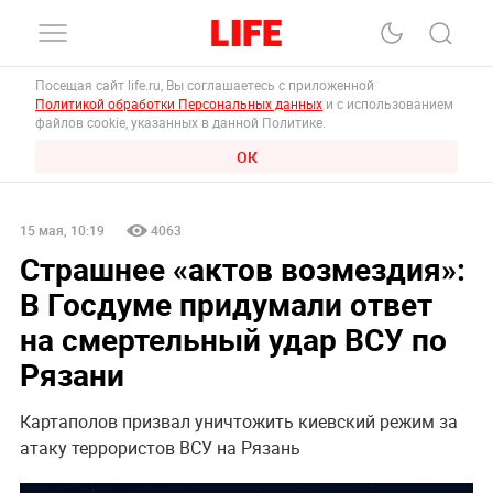
Посещая сайт life.ru, Вы соглашаетесь с приложенной
Политикой обработки Персональных данных
и с использованием
файлов cookie, указанных в данной Политике.
ОК
15 мая, 10:19
4063
Страшнее «актов возмездия»:
В Госдуме придумали ответ
на смертельный удар ВСУ по
Рязани
Картаполов призвал уничтожить киевский режим за
атаку террористов ВСУ на Рязань