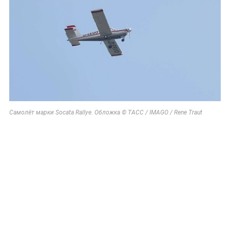
Самолёт марки Socata Rallye. Обложка © ТАСС / IMAGO / Rene Traut