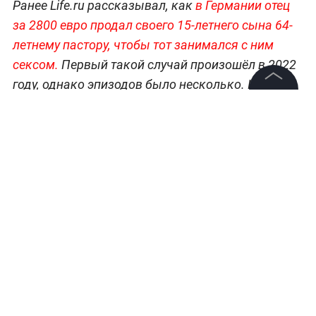
Ранее Life.ru рассказывал, как
в Германии отец
за 2800 евро продал своего 15-летнего сына 64-
летнему пастору, чтобы тот занимался с ним
сексом.
Первый такой случай произошёл в 2022
году, однако эпизодов было несколько. Иногда
священник платил напрямую мальчику.
©
2026
News Media Holding.
Все права защищены
Всё о ЧП, катастрофах и работе экстренных
служб —
читайте в разделе «Происшествия» на
Информация
Life.ru.
Контакты
Редакция
Правовая информация
Политика обработки персональных данных
Партнерам
RSS