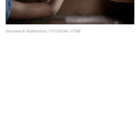
Обложка © Shutterstock / FOTODOM / HTWE