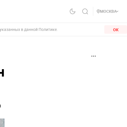
МОСКВА
 указанных в данной Политике.
ОК
н
а