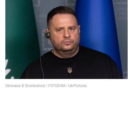
Обложка © Shutterstock / FOTODOM / UkrPictures