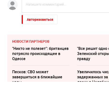
Авторизоваться
НОВОСТИ ПАРТНЕРОВ
"Никто не полезет": британцев
"Все решит одно 
потрясло происходящее в
Зеленский откр
Одессе
правду
Песков: СВО может
Увеличилось чис
завершиться в ближайшие
задержанных за
часы
драку в Челябин
16 мая, 08:07