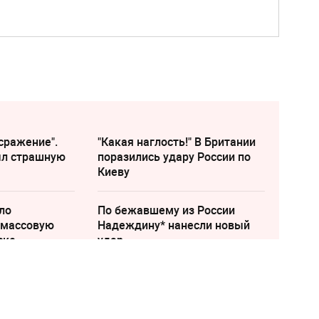
сражение".
"Какая наглость!" В Британии
ыл страшную
поразились удару России по
Киеву
ло
По бежавшему из России
 массовую
Надеждину* нанесли новый
ске
удар