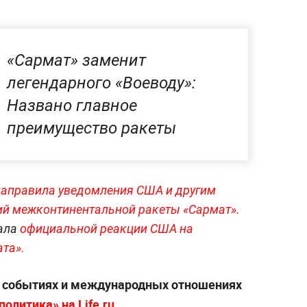
«Сармат» заменит
легендарного «Воеводу»:
Названо главное
преимущество ракеты
направила уведомления США и другим
ий межконтинентальной ракеты «Сармат».
чала
официальной реакции США на
та».
х событиях и международных отношениях
олитика» на Life.ru.