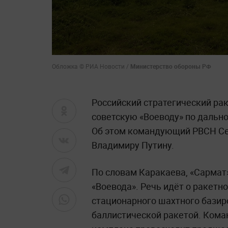
Обложка © РИА Новости /
Министерство обороны РФ
Российский стратегический ра
советскую «Воеводу» по дальн
Об этом командующий РВСН Се
Владимиру Путину.
По словам Каракаева, «Сармат
«Воевода». Речь идёт о ракетн
стационарного шахтного бази
баллистической ракетой. Ком