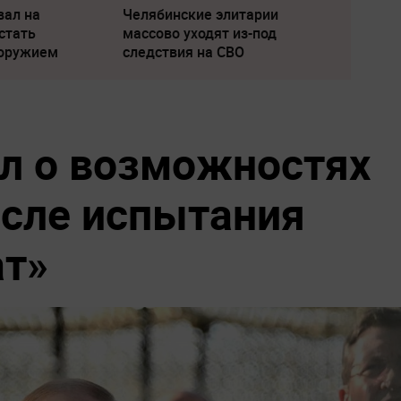
вал на
Челябинские элитарии
стать
массово уходят из-под
 оружием
следствия на СВО
л о возможностях
сле испытания
ат»