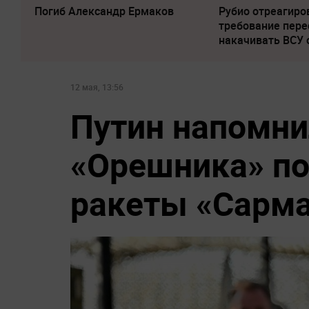
Погиб Александр Ермаков
Рубио отреагиро
требование пере
накачивать ВСУ
12 мая, 13:56
Путин напомни
«Орешника» по
ракеты «Сарм