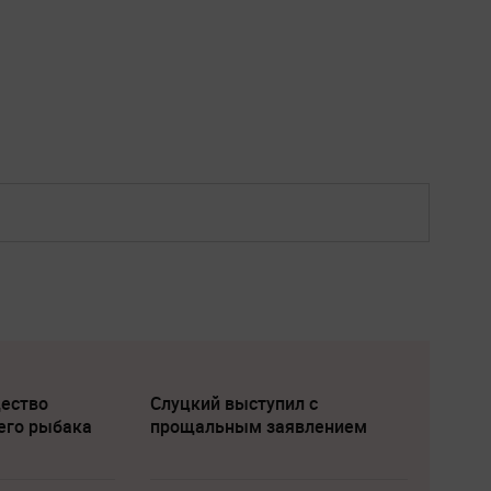
щество
Слуцкий выступил с
его рыбака
прощальным заявлением