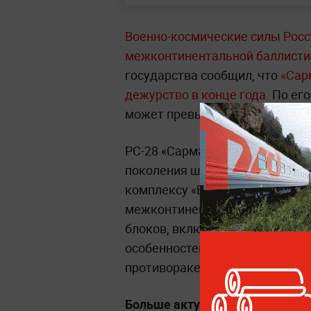
Военно-космические силы Росс
межконтинентальной баллисти
государства сообщил, что
«Сарм
дежурство в конце года.
По его
может превышать 35 тысяч ки
РС-28 «Сармат» — российский 
поколения шахтного базирован
комплексу «Воевода». Ракета с
межконтинентальной дальности
блоков, включая гиперзвуковы
особенностей «Сармата» назыв
противоракетной обороны.
Больше актуальных событий в