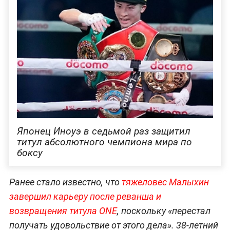
Японец Иноуэ в седьмой раз защитил
титул абсолютного чемпиона мира по
боксу
Ранее стало известно, что
тяжеловес Малыхин
завершил карьеру после реванша и
возвращения титула ONE
, поскольку «перестал
получать удовольствие от этого дела». 38-летний