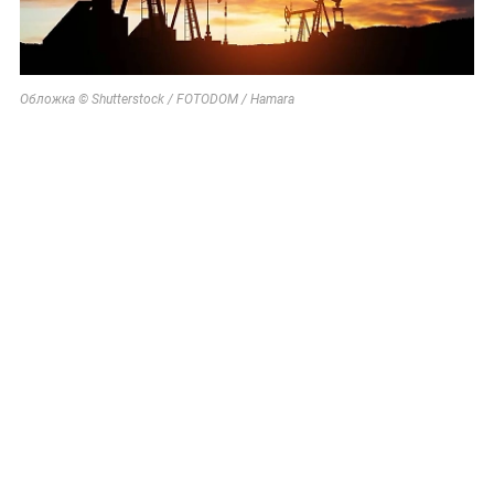
Обложка © Shutterstock / FOTODOM / Hamara