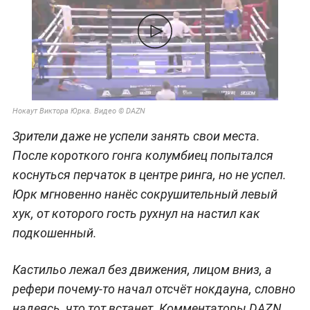
Нокаут Виктора Юрка. Видео © DAZN
Зрители даже не успели занять свои места.
После короткого гонга колумбиец попытался
коснуться перчаток в центре ринга, но не успел.
Юрк мгновенно нанёс сокрушительный левый
хук, от которого гость рухнул на настил как
подкошенный.
Кастильо лежал без движения, лицом вниз, а
рефери почему-то начал отсчёт нокдауна, словно
надеясь, что тот встанет. Комментаторы DAZN