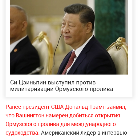
Си Цзиньпин выступил против
милитаризации Ормузского пролива
Ранее президент США Дональд Трамп заявил,
что Вашингтон намерен добиться открытия
Ормузского пролива для международного
судоходства.
Американский лидер в интервью