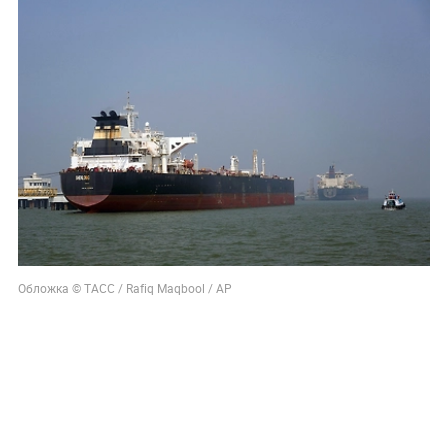
Обложка © ТАСС / Rafiq Maqbool / АР