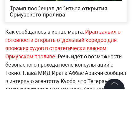
Трамп пообещал добиться открытия
Ормузского пролива
Как сообщалось в конце марта,
Иран заявил о
готовности открыть отдельный коридор для
японских судов в стратегически важном
Ормузском проливе.
Речь идёт о возможности
безопасного прохода после консультаций с
Токио. Глава МИД Ирана Аббас Аракчи сообщил
в интервью агентству Kyodo, что Тегеран не
закрывал пролив и не намерен блокировать
©
2026
News Media Holding.
движение полностью.
Все права защищены
Все ключевые события на Ближнем Востоке —
в разделе Life.ru.
Информация