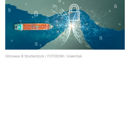
Обложка © Shutterstock / FOTODOM / GreenOak