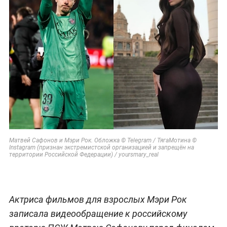
Матвей Сафонов и Мэри Рок. Обложка © Telegram / ТягаМотина ©
Instagram (признан экстремистской организацией и запрещён на
территории Российской Федерации) / yoursmary_real
Актриса фильмов для взрослых Мэри Рок
записала видеообращение к российскому