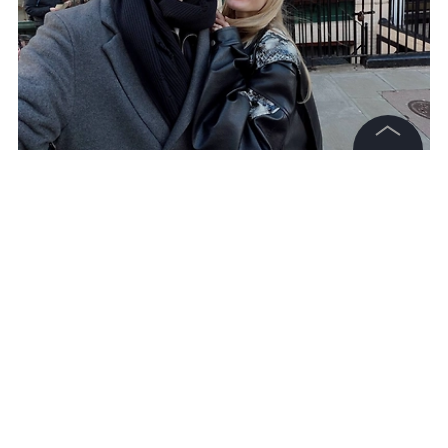
Матвей Сафонов с женой Мариной. Фото © Telegram /
Привет, это Марина
©
2026
News Media Holding.
Все права защищены
Информация
Контакты
Редакция
Правовая информация
Политика обработки персональных данных
Партнерам