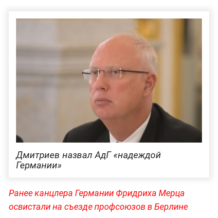
Дмитриев назвал АдГ «надеждой
Германии»
Ранее канцлера Германии Фридриха Мерца
освистали на съезде профсоюзов в Берлине