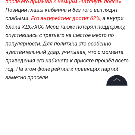
после его призыва к немцам «затянуть пояса».
Позиции главы кабмина и без того выглядят
слабыми.
Его антирейтинг достиг 62%,
а внутри
блока ХДС/ХСС Мерц также потерял поддержку,
опустившись с третьего на шестое место по
популярности. Для политика это особенно
чувствительный удар, учитывая, что с момента
приведения его кабинета к присяге прошёл всего
год. На этом фоне рейтинги правящих партий
заметно просели.
Больше актуальных событий в режиме
©
2026
News Media Holding.
Все права защищены
реального времени —
читайте в разделе
«Последние новости» на Life.ru
.
Информация
Контакты