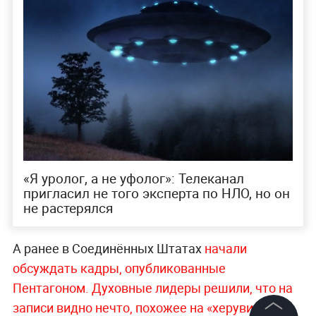
«Я уролог, а не уфолог»: Телеканал
пригласил не того эксперта по НЛО, но он
не растерялся
А ранее в Соединённых Штатах
начали
обсуждать кадры, опубликованные
Пентагоном. Духовные лидеры решили, что на
записи видно нечто, похожее на «херувима»
.