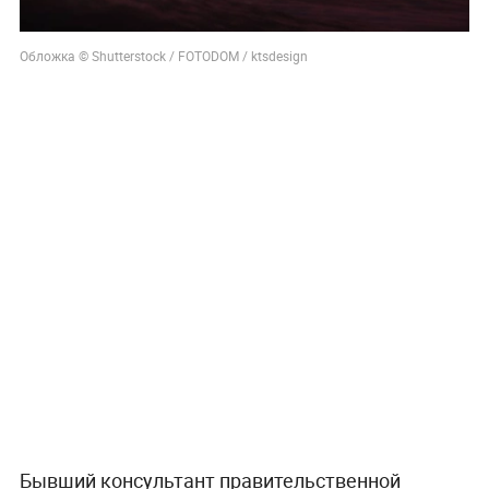
Обложка © Shutterstock / FOTODOM / ktsdesign
Бывший консультант правительственной