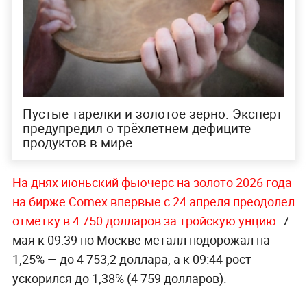
Пустые тарелки и золотое зерно: Эксперт
предупредил о трёхлетнем дефиците
продуктов в мире
На днях июньский фьючерс на золото 2026 года
на бирже Comex впервые с 24 апреля преодолел
отметку в 4 750 долларов за тройскую унцию
. 7
мая к 09:39 по Москве металл подорожал на
1,25% — до 4 753,2 доллара, а к 09:44 рост
ускорился до 1,38% (4 759 долларов).