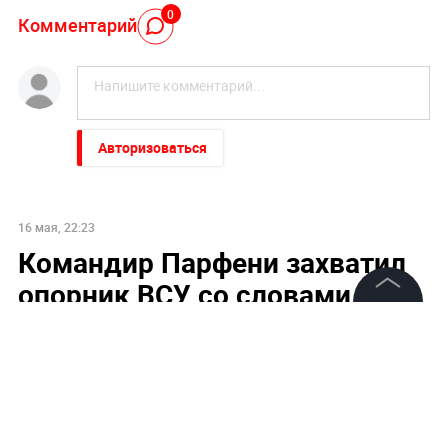
0
Комментарий
Авторизоваться
16 мая, 22:23
Командир Парфени захватил
опорник ВСУ со словами «ни
шагу назад»
©
2026
News Media Holding.
Все права защищены
Информация