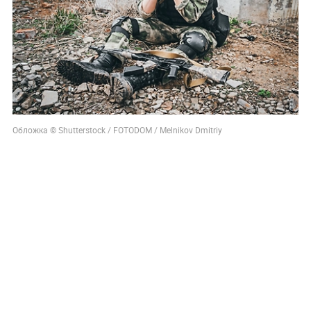
Обложка © Shutterstock / FOTODOM / Melnikov Dmitriy