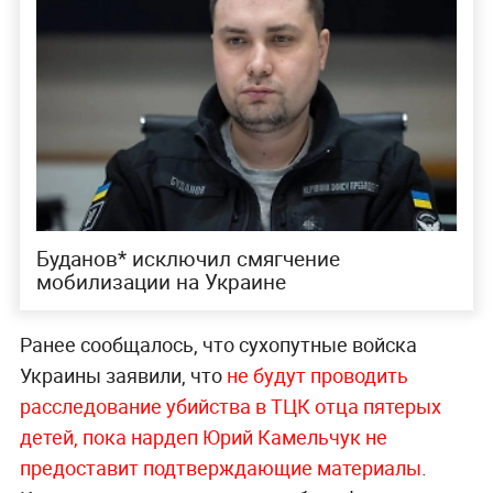
Буданов* исключил смягчение
мобилизации на Украине
Ранее сообщалось, что сухопутные войска
Украины заявили, что
не будут проводить
расследование убийства в ТЦК отца пятерых
детей, пока нардеп Юрий Камельчук не
предоставит подтверждающие материалы
.