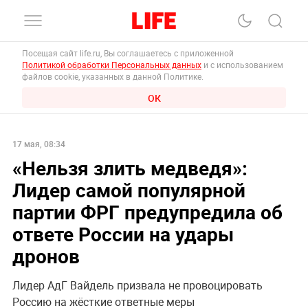
Посещая сайт life.ru, Вы соглашаетесь с приложенной
Политикой обработки Персональных данных
и с использованием
файлов cookie, указанных в данной Политике.
ОК
17 мая, 08:34
«Нельзя злить медведя»:
Лидер самой популярной
партии ФРГ предупредила об
ответе России на удары
дронов
Лидер АдГ Вайдель призвала не провоцировать
Россию на жёсткие ответные меры