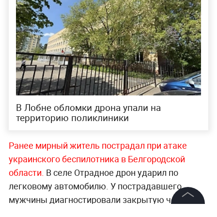
В Лобне обломки дрона упали на
территорию поликлиники
Ранее мирный житель пострадал при атаке
украинского беспилотника в Белгородской
области.
В селе Отрадное дрон ударил по
легковому автомобилю. У пострадавшего
мужчины диагностировали закрытую черепно-
мозговую травму и слепые осколочные ранения
©
2026
News Media Holding.