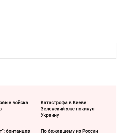
собые войска
Катастрофа в Киеве:
в
Зеленский уже покинул
Украину
т": британцев
По бежавшему из России