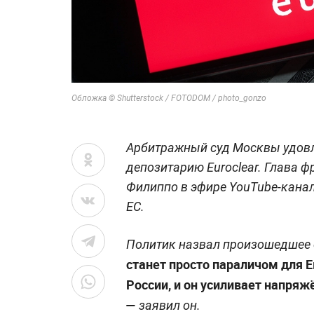
Обложка © Shutterstock / FOTODOM / photo_gonzo
Арбитражный суд Москвы удовл
депозитарию Euroclear. Глава 
Филиппо в эфире YouTube-канал
ЕС.
Политик назвал произошедшее
станет просто параличом для Е
России, и он усиливает напря
—
заявил он.