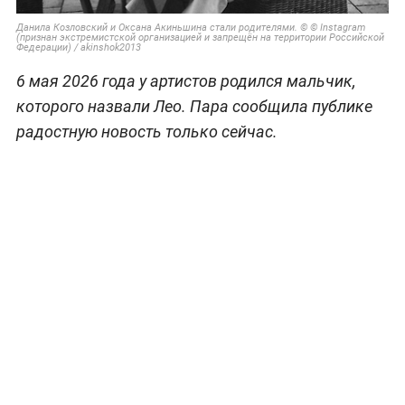
Данила Козловский и Оксана Акиньшина стали родителями. © © Instagram
(признан экстремистской организацией и запрещён на территории Российской
Федерации) / akinshok2013
6 мая 2026 года у артистов родился мальчик,
которого назвали Лео. Пара сообщила публике
радостную новость только сейчас.