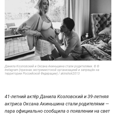
Данила Козловский и Оксана Акиньшина стали родителями. © ©
Instagram (признан экстремистской организацией и запрещён на
территории Российской Федерации) / akinshok2013
41-летний актёр Данила Козловский и 39-летняя
актриса Оксана Акиньшина стали родителями —
пара официально сообщила о появлении на свет