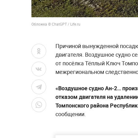
Обложка © ChatGPT / Life.ru
Причиной вынужденной посадки
двигателя. Воздушное судно се
от посёлка Тёплый Ключ Томпо
межрегиональном следственном
«Воздушное судно Ан-2… произ
отказом двигателя на удалени
Томпонского района Республики
сообщении.