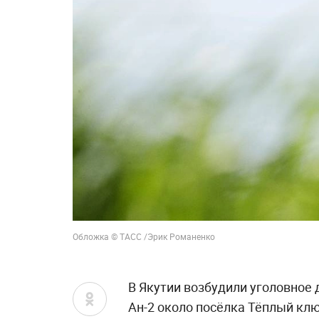
Обложка © ТАСС /Эрик Романенко
В Якутии возбудили уголовное 
Ан-2 около посёлка Тёплый кл