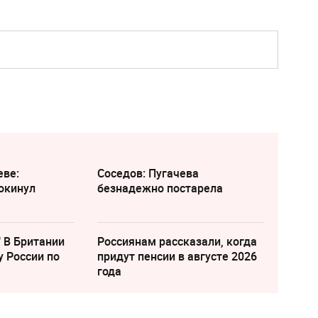
еве:
Соседов: Пугачева
окинул
безнадежно постарела
" В Британии
Россиянам рассказали, когда
у России по
придут пенсии в августе 2026
года