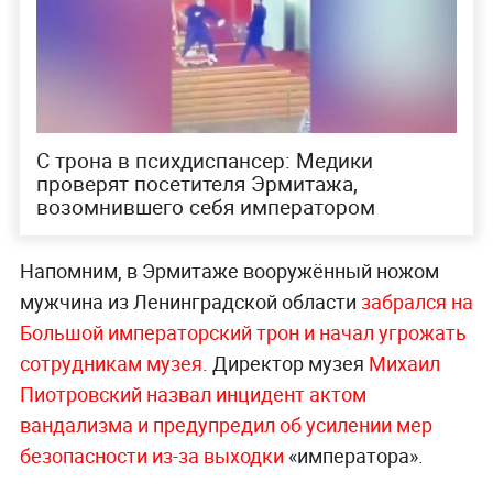
С трона в психдиспансер: Медики
проверят посетителя Эрмитажа,
возомнившего себя императором
Напомним, в Эрмитаже вооружённый ножом
мужчина из Ленинградской области
забрался на
Большой императорский трон и начал угрожать
сотрудникам музея
. Директор музея
Михаил
Пиотровский назвал инцидент актом
вандализма и предупредил об усилении мер
безопасности из-за выходки
«императора».