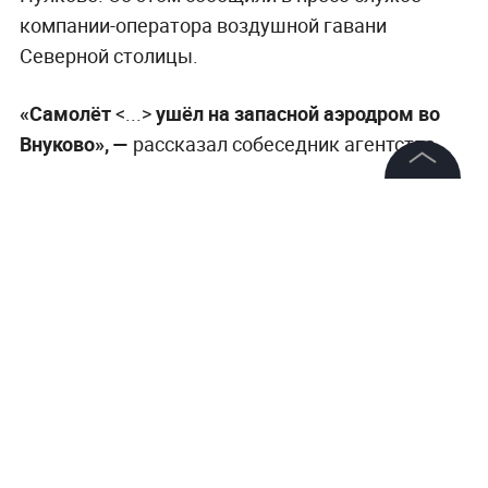
компании-оператора воздушной гавани
Северной столицы.
«Самолёт
<...>
ушёл на запасной аэродром во
Внуково», —
рассказал собеседник агентства.
©
2026
News Media Holding.
Все права защищены
Информация
Контакты
Редакция
Правовая информация
Политика обработки персональных данных