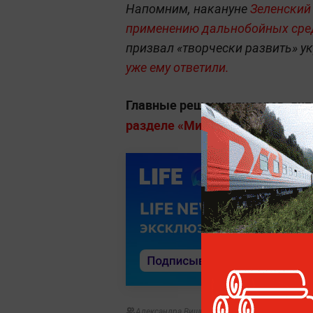
Напомним, накануне
Зеленский
применению дальнобойных сре
призвал «творчески развить» 
уже ему ответили.
Главные решения лидеров, дип
разделе «Мировая политика» на
Александра Вишнякова