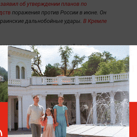
 заявил об утверждении планов по
дств
поражения против России в июне. Он
украинские дальнобойные удары.
В Кремле
ломатия и геополитика — всё это
в
 Life.ru
.