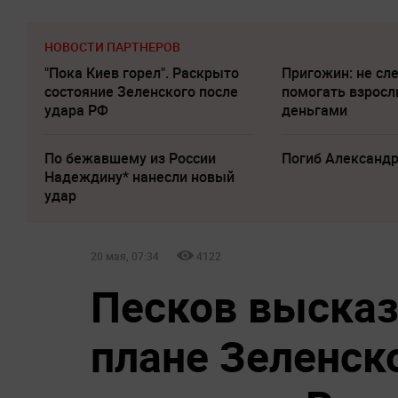
НОВОСТИ ПАРТНЕРОВ
"Пока Киев горел". Раскрыто
Пригожин: не сл
состояние Зеленского после
помогать взрос
удара РФ
деньгами
По бежавшему из России
Погиб Александ
Надеждину* нанесли новый
удар
20 мая, 07:34
4122
Песков высказ
плане Зеленско