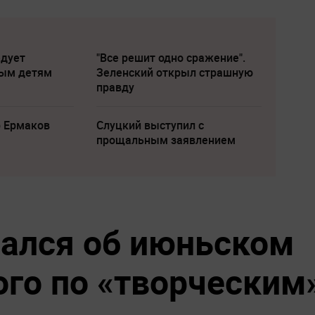
едует
"Все решит одно сражение".
лым детям
Зеленский открыл страшную
правду
р Ермаков
Слуцкий выступил с
прощальным заявлением
ался об июньском
го по «‎творческим