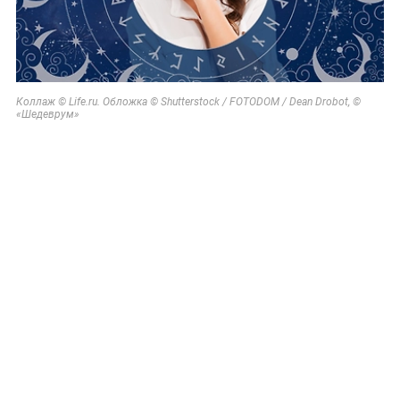
Коллаж © Life.ru. Обложка © Shutterstock / FOTODOM / Dean Drobot, ©
«Шедеврум»