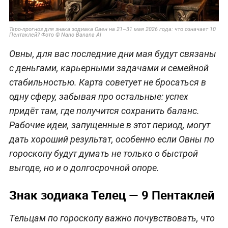
Таро-прогноз для знака зодиака Овен на 21–31 мая 2026 года: что означает 10
Пентаклей? Фото © Nano Banana AI
Овны, для вас последние дни мая будут связаны
с деньгами, карьерными задачами и семейной
стабильностью. Карта советует не бросаться в
одну сферу, забывая про остальные: успех
придёт там, где получится сохранить баланс.
Рабочие идеи, запущенные в этот период, могут
дать хороший результат, особенно если Овны по
гороскопу будут думать не только о быстрой
выгоде, но и о долгосрочной опоре.
Знак зодиака Телец — 9 Пентаклей
Тельцам по гороскопу важно почувствовать, что