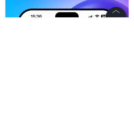
©
2026
News Media Holding.
Все права защищены
Информация
Контакты
Редакция
Правовая информация
Матвей Константинов
Политика обработки персональных данных
Партнерам
НОВОСТИ
МИНЗДРАВ РФ
МЕДИЦИНА
ЗДОРОВ
RSS
Жанры и форматы
Подписаться на LIFE